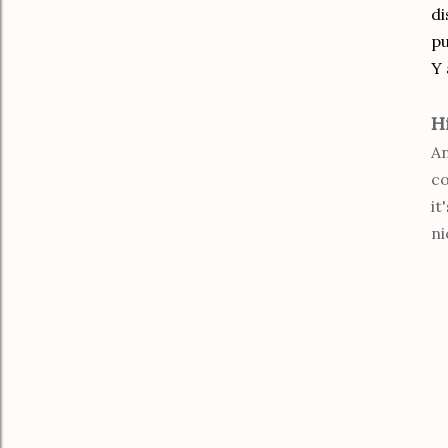
di
pu
Y 
H
An
co
it
ni