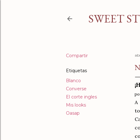
SWEET ST
Compartir
abr
Etiquetas
Blanco
¡
Converse
po
El corte ingles
A 
Mis looks
to
Oasap
C
co
co