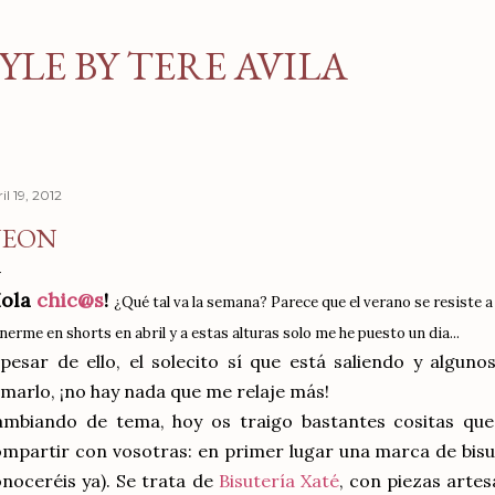
Ir al contenido principal
YLE BY TERE AVILA
il 19, 2012
NEON
Hola
chic@s
!
¿Qué tal va la semana? Parece que el verano se resiste a 
nerme en shorts en abril y a estas alturas solo me he puesto un dia...
pesar de ello, el solecito sí que está saliendo y algun
marlo, ¡no hay nada que me relaje más!
ambiando de tema, hoy os traigo bastantes cositas qu
mpartir con vosotras: en primer lugar una marca de bisu
noceréis ya). Se trata de
Bisutería Xaté
, con piezas artes