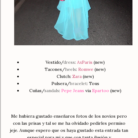
Vestido/
dress
:
AxParis
(new)
Tacones/
heels
:
Romwe
(new)
Clutch:
Zara
(new)
Pulsera/
bracelet
: Tous
Cuñas/
sandals
:
Pepe Jeans
via
Spartoo
(new)
Me hubiera gustado enseñaros fotos de los novios pero
con las prisas y tal se me ha olvidado pedirles permiso
jeje. Aunque espero que os haya gustado esta entrada tan
especial para mi y que con tanta ilusión y