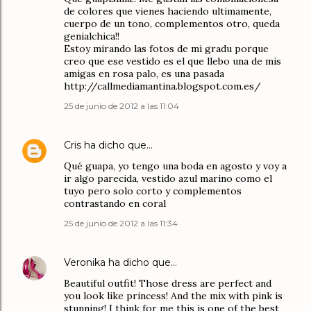
de colores que vienes haciendo ultimamente,
cuerpo de un tono, complementos otro, queda
genialchica!!
Estoy mirando las fotos de mi gradu porque
creo que ese vestido es el que llebo una de mis
amigas en rosa palo, es una pasada
http://callmediamantina.blogspot.com.es/
25 de junio de 2012 a las 11:04
Cris
ha dicho que…
Qué guapa, yo tengo una boda en agosto y voy a
ir algo parecida, vestido azul marino como el
tuyo pero solo corto y complementos
contrastando en coral
25 de junio de 2012 a las 11:34
Veronika
ha dicho que…
Beautiful outfit! Those dress are perfect and
you look like princess! And the mix with pink is
stunning! I think for me this is one of the best