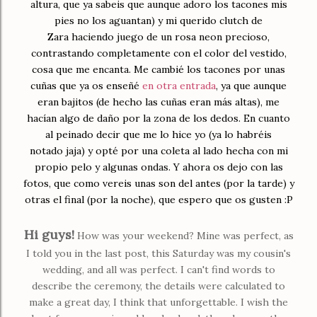
altura, que ya sabeis que aunque adoro los tacones mis
pies no los aguantan) y mi querido clutch de
Zara haciendo juego de un rosa neon precioso,
contrastando completamente con el color del vestido,
cosa que me encanta. Me cambié los tacones por unas
cuñas que ya os enseñé
en otra entrada
, ya que aunque
eran bajitos (de hecho las cuñas eran más altas), me
hacían algo de daño por la zona de los dedos. En cuanto
al peinado decir que me lo hice yo (ya lo habréis
notado jaja) y opté por una coleta al lado hecha con mi
propio pelo y algunas ondas. Y ahora os dejo con las
fotos, que como vereis unas son del antes (por la tarde) y
otras el final (por la noche), que espero que os gusten :P
Hi guys!
How was your weekend? Mine was perfect, as
I told you in the last post, this Saturday was my cousin's
wedding, and all was perfect. I can't find words to
describe the ceremony, the details were calculated to
make a great day, I think that unforgettable. I wish the